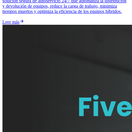
solución segura de autoservicio 24/7 que automatiza la distribución
y devolución de equipos, reduce la carga de trabajo, minimiza
tiempos muertos y optimiza la eficiencia de los equipos híbridos.
Leer más